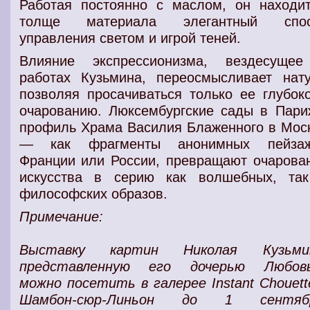
Работая постоянно с маслом, он находи
толще материала элегантный спос
управления светом и игрой теней.
Влияние экспрессионизма, вездесуще
работах Кузьмина, переосмысливает нату
позволяя просачиваться только ее глубок
очарованию. Люксембургские сады в Пари
профиль Храма Василия Блаженного в Мос
— как фрагменты анонимных пейза
Франции или России, превращают очарова
искусства в серию как волшебных, та
философских образов.
Примечание:
Выставку картин Николая Кузьмин
представленную его дочерью Любов
можно посетить в галерее Instant Chouett
Шамбон-сюр-Линьон до 1 сентябр