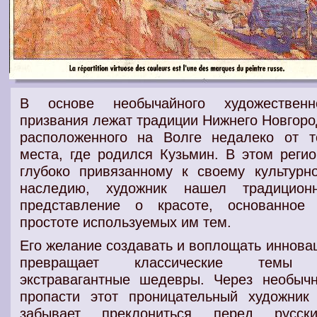
В основе необычайного художественн
призвания лежат традиции Нижнего Новгоро
расположенного на Волге недалеко от т
места, где родился Кузьмин. В этом регио
глубоко привязанному к своему культурн
наследию, художник нашел традицион
представление о красоте, основанное
простоте используемых им тем.
Его желание создавать и воплощать иннова
превращает классические темы
экстравагантные шедевры. Через необыч
пропасти этот проницательный художник
забывает преклониться перед русск