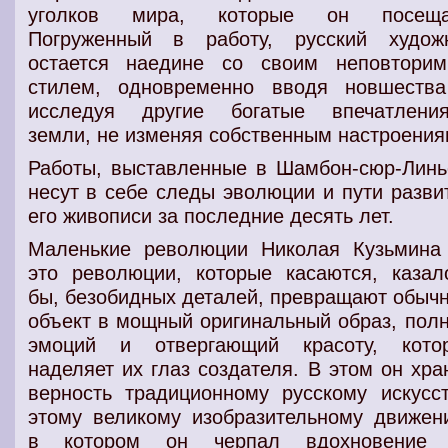
уголков мира, которые он посеща
Погруженный в работу, русский худож
остается наедине со своим неповтори
стилем, одновременно вводя новшеств
исследуя другие богатые впечатлени
земли, не изменяя собственным настроения
Работы, выставленные в Шамбон-сюр-Линь
несут в себе следы эволюции и пути разви
его живописи за последние десять лет.
Маленькие революции Николая Кузьмин
это революции, которые касаются, казал
бы, безобидных деталей, превращают обыч
объект в мощный оригинальный образ, пол
эмоций и отвергающий красоту, кото
наделяет их глаз создателя. В этом он хра
верность традиционному русскому искусст
этому великому изобразительному движен
в котором он черпал вдохновение