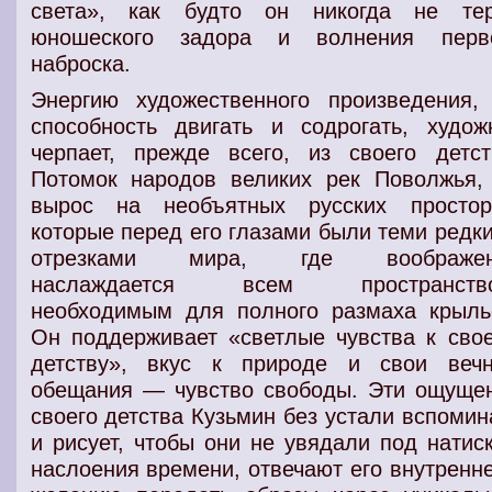
света», как будто он никогда не те
юношеского задора и волнения перв
наброска.
Энергию художественного произведения,
способность двигать и содрогать, худож
черпает, прежде всего, из своего детст
Потомок народов великих рек Поволжья,
вырос на необъятных русских простор
которые перед его глазами были теми редк
отрезками мира, где воображен
наслаждается всем пространство
необходимым для полного размаха крыль
Он поддерживает «светлые чувства к сво
детству», вкус к природе и свои веч
обещания — чувство свободы. Эти ощуще
своего детства Кузьмин без устали вспомин
и рисует, чтобы они не увядали под натис
наслоения времени, отвечают его внутренн