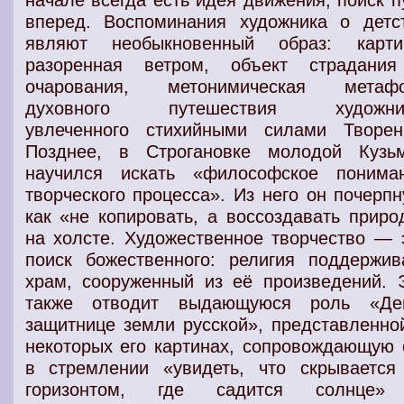
начале всегда есть идея движения, поиск п
вперед. Воспоминания художника о детс
являют необыкновенный образ: карти
разоренная ветром, объект страдани
очарования, метонимическая метаф
духовного путешествия художник
увлеченного стихийными силами Творен
Позднее, в Строгановке молодой Кузь
научился искать «философское понима
творческого процесса». Из него он почерпн
как «не копировать, а воссоздавать приро
на холсте. Художественное творчество — 
поиск божественного: религия поддержив
храм, сооруженный из её произведений. 
также отводит выдающуюся роль «Де
защитнице земли русской», представленно
некоторых его картинах, сопровождающую 
в стремлении «увидеть, что скрывается
горизонтом, где садится солнце»